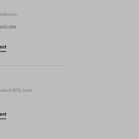
Eindhoven
 655.000
ect
anbod BPD, Lent
ect