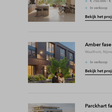
€ 750.000 - €
In verkoop
Bekijk het proj
Amber fase
Waalfront, Nijm
In verkoop
Bekijk het proj
Parckhart f