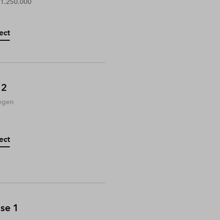
 1.250.000
ect
 2
egen
ect
ase 1