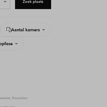
Zoek plaats
Aantal kamers
opfase
water, Rosmalen