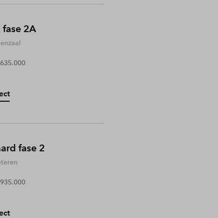
 fase 2A
enzaal
 635.000
ect
rd fase 2
teren
 935.000
ect