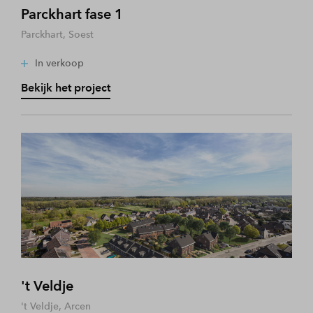
Parckhart fase 1
Parckhart, Soest
In verkoop
Bekijk het project
't Veldje
't Veldje, Arcen