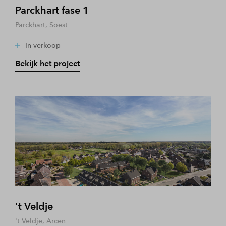
Parckhart fase 1
Parckhart, Soest
In verkoop
Bekijk het project
't Veldje
't Veldje, Arcen