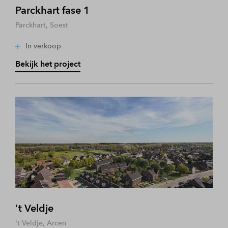
Parckhart fase 1
Parckhart, Soest
In verkoop
Bekijk het project
't Veldje
't Veldje, Arcen