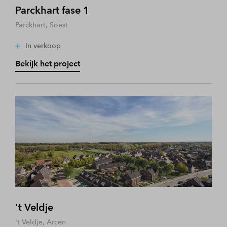
Parckhart fase 1
Parckhart, Soest
In verkoop
Bekijk het project
't Veldje
't Veldje, Arcen