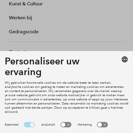
Kunst & Cultuur
Werken bij
Gedragscode
Contact
Mijn profiel
Klachten
Social Media