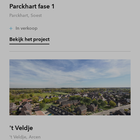
Parckhart fase 1
Parckhart, Soest
In verkoop
Bekijk het project
't Veldje
't Veldje, Arcen