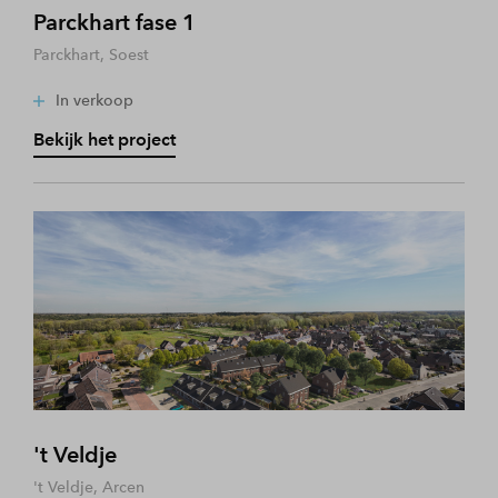
Parckhart fase 1
Parckhart, Soest
In verkoop
Bekijk het project
't Veldje
't Veldje, Arcen