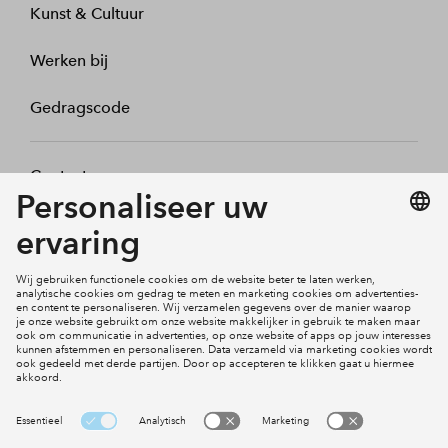
Kunst & Cultuur
Werken bij
Gedragscode
Contact
Mijn profiel
Klachten
Social Media