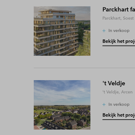
Parckhart f
Parckhart, Soest
In verkoop
Bekijk het proj
't Veldje
't Veldje, Arcen
In verkoop
Bekijk het proj