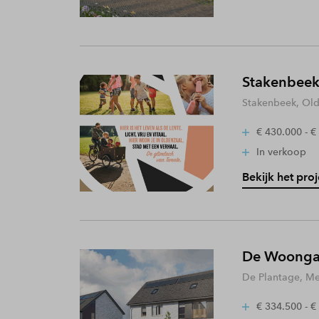
Stakenbeek
Stakenbeek, Old
€ 430.000 - €
In verkoop
Bekijk het proj
De Woongaa
De Plantage, Me
€ 334.500 - €