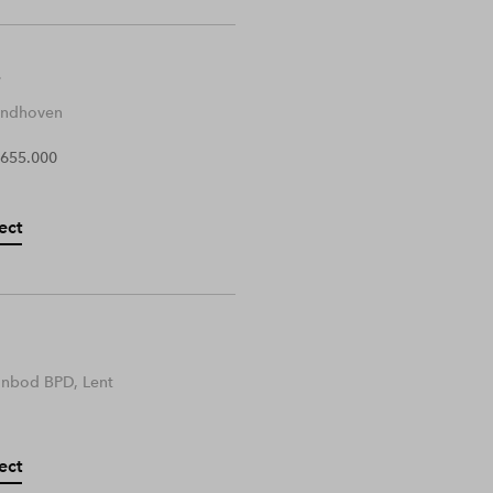
Eindhoven
 655.000
ect
anbod BPD, Lent
ect