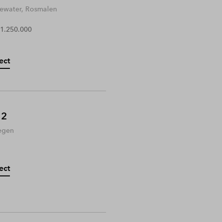
water, Rosmalen
 1.250.000
ect
 2
egen
ect