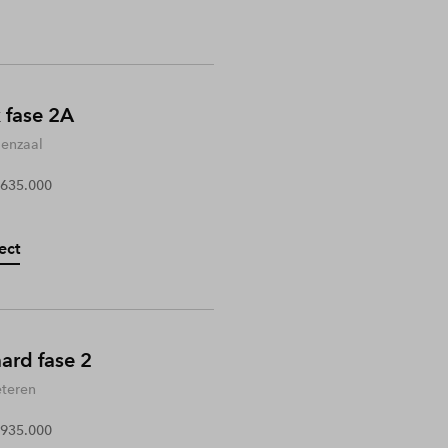
 fase 2A
enzaal
 635.000
ect
rd fase 2
teren
 935.000