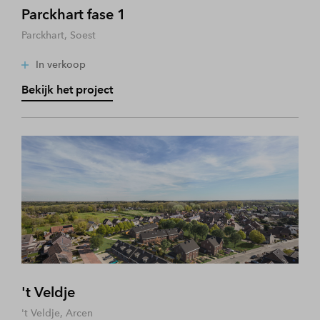
Parckhart fase 1
Parckhart, Soest
In verkoop
Bekijk het project
't Veldje
't Veldje, Arcen