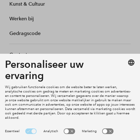
Kunst & Cultuur
Werken bij
Gedragscode
Contact
Mijn profiel
Klachten
Social Media