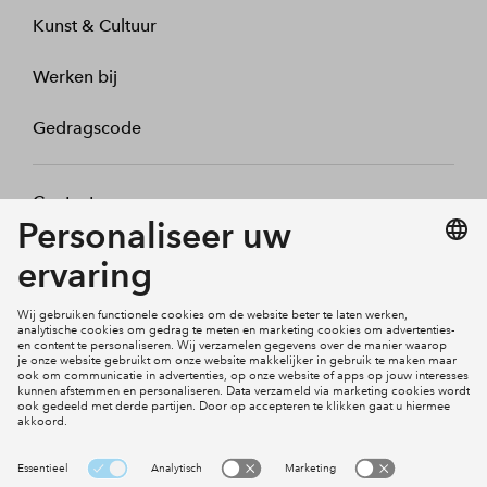
Kunst & Cultuur
Werken bij
Gedragscode
Contact
Mijn profiel
Klachten
Social Media