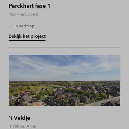
Parckhart fase 1
Parckhart, Soest
In verkoop
Bekijk het project
't Veldje
't Veldje, Arcen