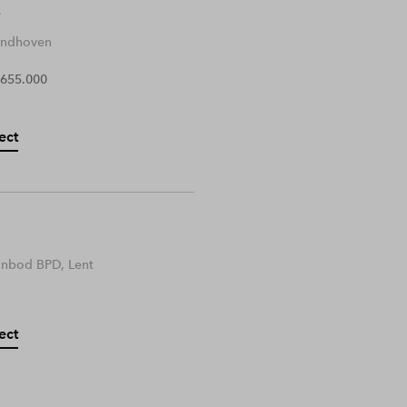
Eindhoven
 655.000
ect
anbod BPD, Lent
ect