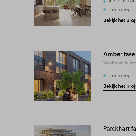
€ 750.000 - €
In verkoop
Bekijk het proj
Amber fase
Waalfront, Nijm
In verkoop
Bekijk het proj
Parckhart f