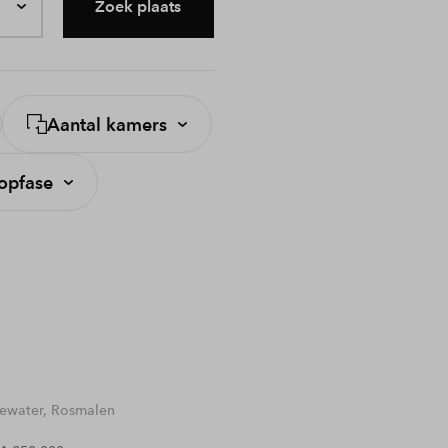
Zoek plaats
Aantal kamers
opfase
water, Rosmalen