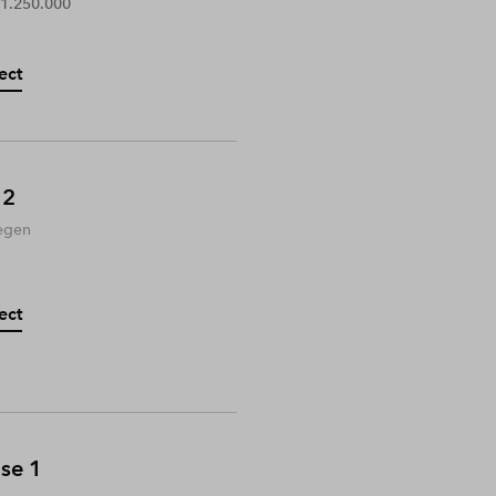
 1.250.000
ect
 2
egen
ect
ase 1