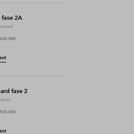
 fase 2A
enzaal
 635.000
ect
rd fase 2
teren
 935.000
ect