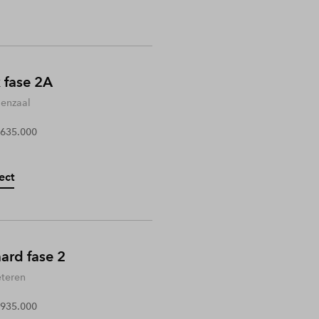
 fase 2A
enzaal
 635.000
ect
rd fase 2
teren
 935.000