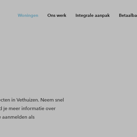
Woningen
Ons werk
Integrale aanpak
Betaalba
ten in Vethuizen. Neem snel
nd je meer informatie over
e aanmelden als