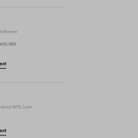
Eindhoven
 655.000
ect
anbod BPD, Lent
ect