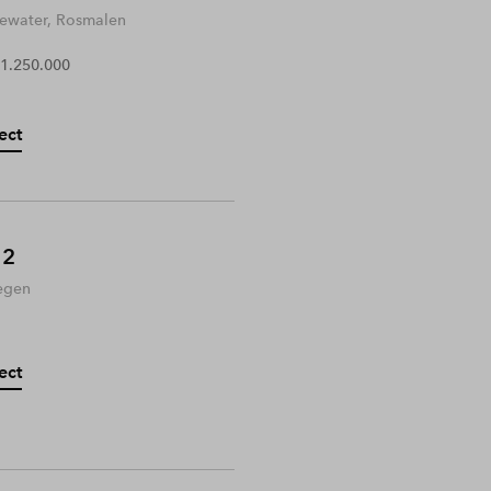
water, Rosmalen
 1.250.000
ect
 2
egen
ect