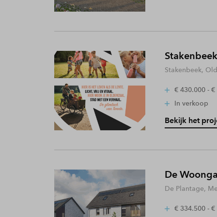
Stakenbeek
Stakenbeek, Old
€ 430.000 - €
In verkoop
Bekijk het proj
De Woongaa
De Plantage, Me
€ 334.500 - €