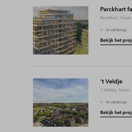
Parckhart f
Parckhart, Soest
In verkoop
Bekijk het proj
't Veldje
't Veldje, Arcen
In verkoop
Bekijk het proj