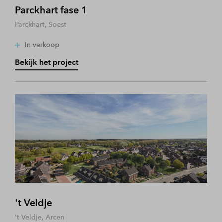
Parckhart fase 1
Parckhart, Soest
In verkoop
Bekijk het project
't Veldje
't Veldje, Arcen