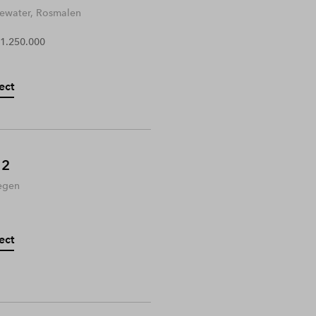
water, Rosmalen
 1.250.000
ect
 2
egen
ect