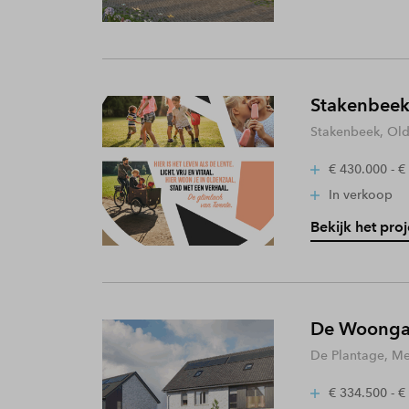
Stakenbeek
Stakenbeek, Old
€ 430.000 - €
In verkoop
Bekijk het proj
De Woongaa
De Plantage, Me
€ 334.500 - €