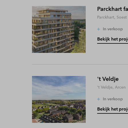
Parckhart f
Parckhart, Soest
In verkoop
Bekijk het proj
't Veldje
't Veldje, Arcen
In verkoop
Bekijk het proj