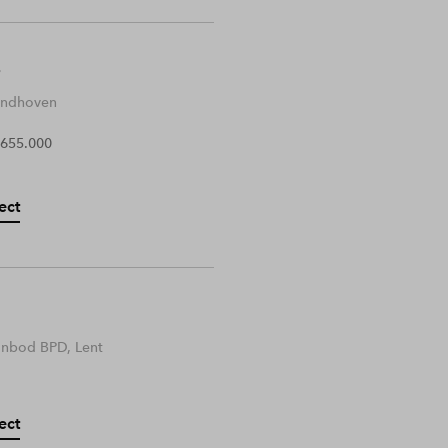
Eindhoven
 655.000
ect
anbod BPD, Lent
ect