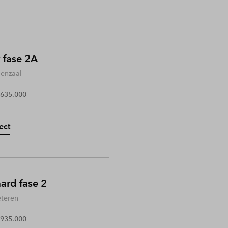
 fase 2A
enzaal
 635.000
ect
rd fase 2
teren
 935.000