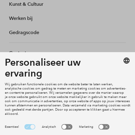
Kunst & Cultuur
Werken bij
Gedragscode
Contact
Mijn profiel
Klachten
Social Media