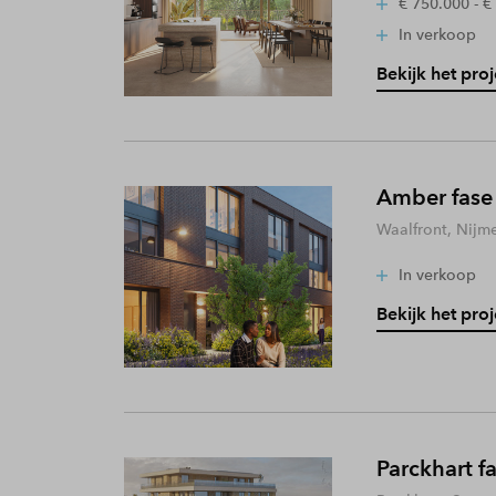
€ 750.000 - €
In verkoop
Bekijk het proj
Amber fase
Waalfront, Nijm
In verkoop
Bekijk het proj
Parckhart f