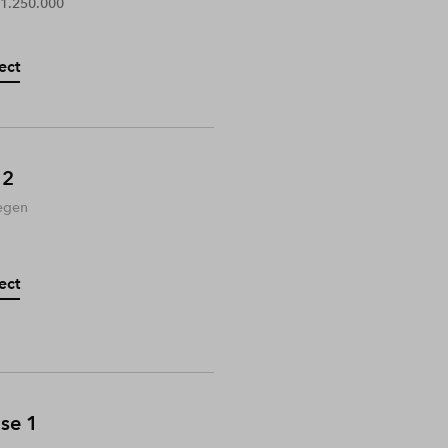
 1.250.000
ect
 2
egen
ect
ase 1