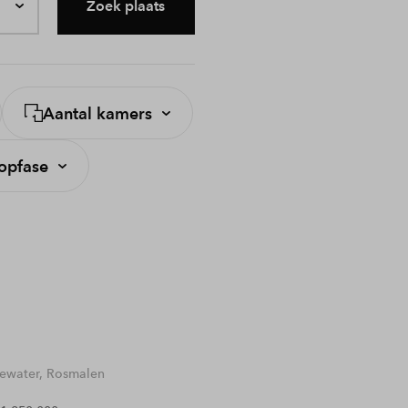
Zoek plaats
Aantal kamers
opfase
water, Rosmalen