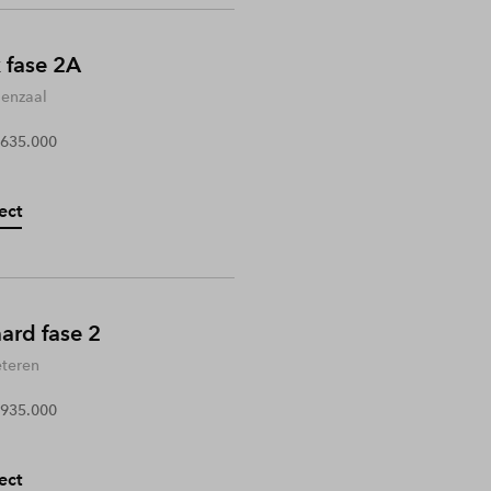
 fase 2A
enzaal
 635.000
ect
rd fase 2
teren
 935.000
ect