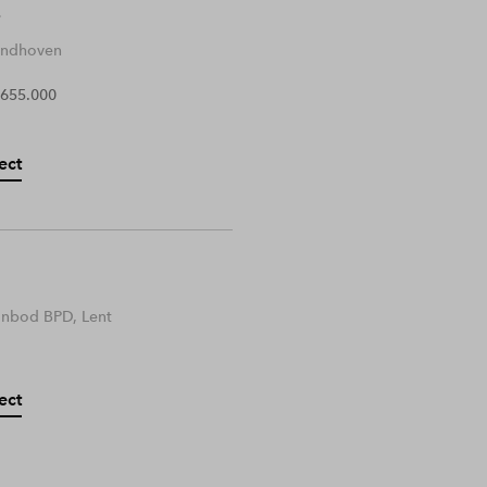
Eindhoven
 655.000
ect
anbod BPD, Lent
ect