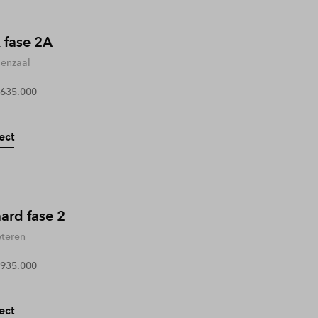
 fase 2A
enzaal
 635.000
ect
rd fase 2
teren
 935.000
ect