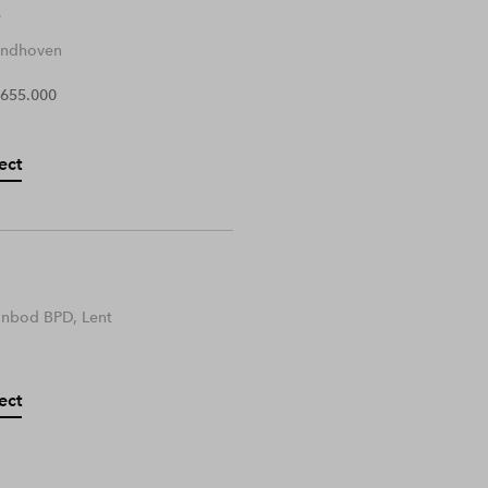
Eindhoven
 655.000
ect
anbod BPD, Lent
ect