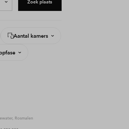
Zoek plaats
Aantal kamers
opfase
water, Rosmalen