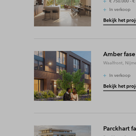
€ 750.000 - €
In verkoop
Bekijk het proj
Amber fase
Waalfront, Nijm
In verkoop
Bekijk het proj
Parckhart f