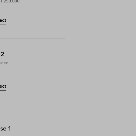
 1.250.000
ect
 2
egen
ect
ase 1