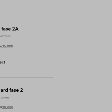
 fase 2A
enzaal
 635.000
ect
rd fase 2
teren
 935.000