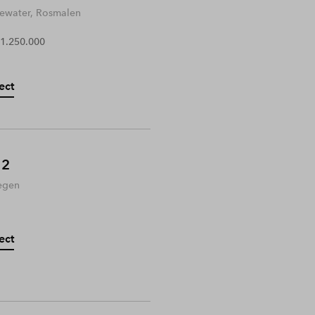
water, Rosmalen
 1.250.000
ect
 2
egen
ect