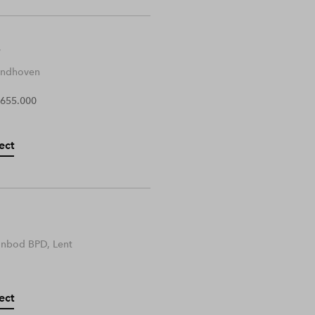
Eindhoven
 655.000
ect
anbod BPD, Lent
ect