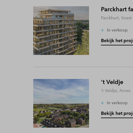
Parckhart f
Parckhart, Soest
In verkoop
Bekijk het proj
't Veldje
't Veldje, Arcen
In verkoop
Bekijk het proj