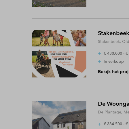
Stakenbeek
Stakenbeek, Old
€ 430.000 - €
In verkoop
Bekijk het proj
De Woongaa
De Plantage, Me
€ 334.500 - €