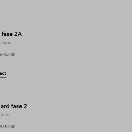
 fase 2A
enzaal
 635.000
ect
rd fase 2
teren
 935.000