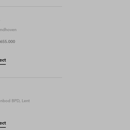
Eindhoven
 655.000
ect
anbod BPD, Lent
ect