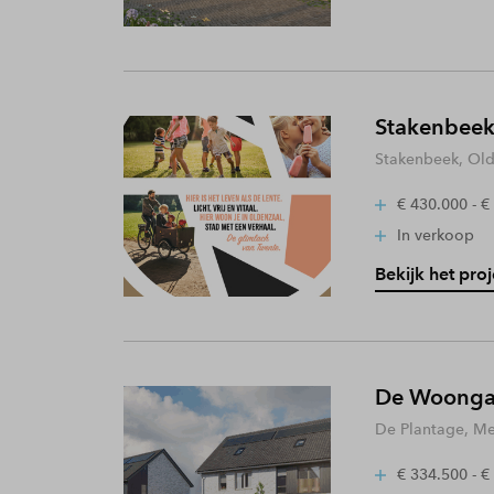
Stakenbeek
Stakenbeek, Old
€ 430.000 - €
In verkoop
Bekijk het proj
De Woongaa
De Plantage, Me
€ 334.500 - €