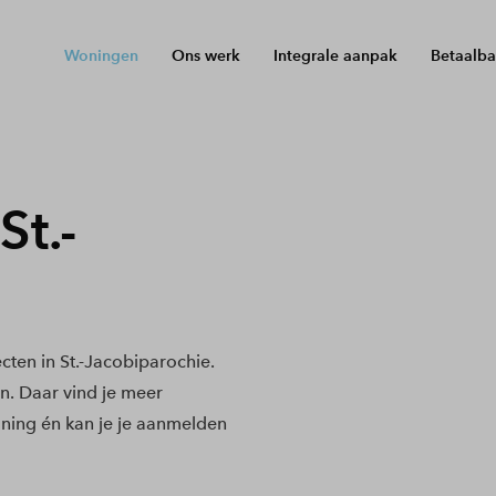
Woningen
Ons werk
Integrale aanpak
Betaalba
t.-
e
ten in St.-Jacobiparochie.
en. Daar vind je meer
ning én kan je je aanmelden