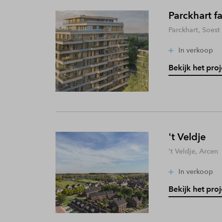
Parckhart f
Parckhart, Soest
In verkoop
Bekijk het proj
't Veldje
't Veldje, Arcen
In verkoop
Bekijk het proj