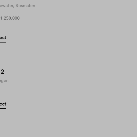
water, Rosmalen
 1.250.000
ect
 2
egen
ect