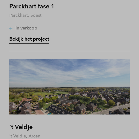
Parckhart fase 1
Parckhart, Soest
In verkoop
Bekijk het project
't Veldje
't Veldje, Arcen