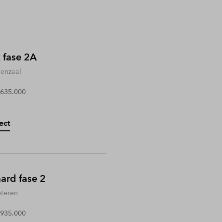
 fase 2A
enzaal
 635.000
ect
rd fase 2
teren
 935.000