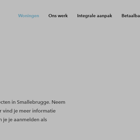
Woningen
Ons werk
Integrale aanpak
Betaalba
ecten in Smallebrugge. Neem
r vind je meer informatie
 je je aanmelden als