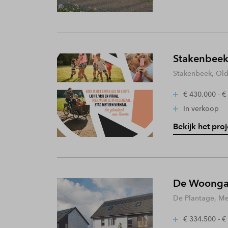
Stakenbeek
Stakenbeek, Old
€ 430.000 - €
In verkoop
Bekijk het proj
De Woongaa
De Plantage, Me
€ 334.500 - €