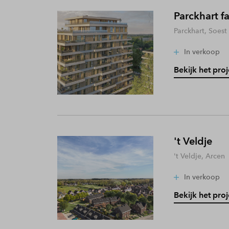
Parckhart f
Parckhart, Soest
In verkoop
Bekijk het proj
't Veldje
't Veldje, Arcen
In verkoop
Bekijk het proj