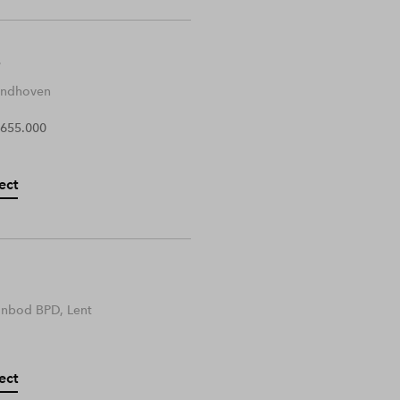
Eindhoven
 655.000
ect
anbod BPD, Lent
ect