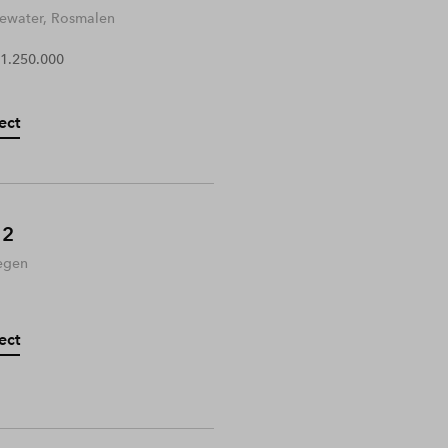
water, Rosmalen
 1.250.000
ect
 2
egen
ect