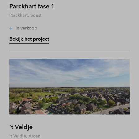
Parckhart fase 1
Parckhart, Soest
In verkoop
Bekijk het project
't Veldje
't Veldje, Arcen