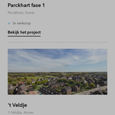
Parckhart fase 1
Parckhart, Soest
In verkoop
Bekijk het project
't Veldje
't Veldje, Arcen