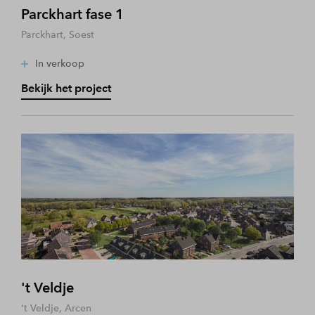
Parckhart fase 1
Parckhart, Soest
In verkoop
Bekijk het project
't Veldje
't Veldje, Arcen