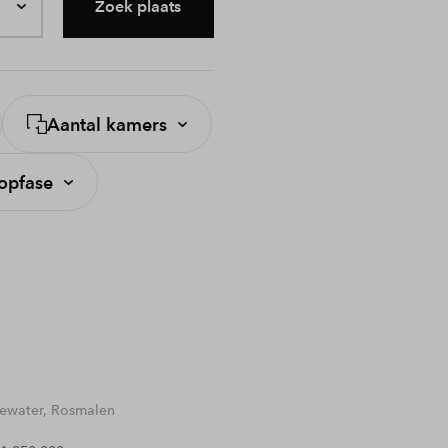
Zoek plaats
Aantal kamers
opfase
water, Rosmalen