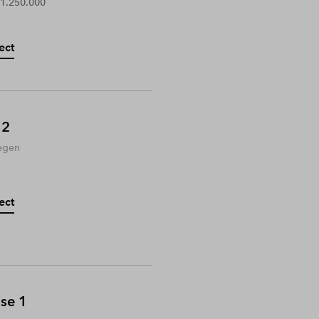
 1.250.000
ect
 2
egen
ect
ase 1