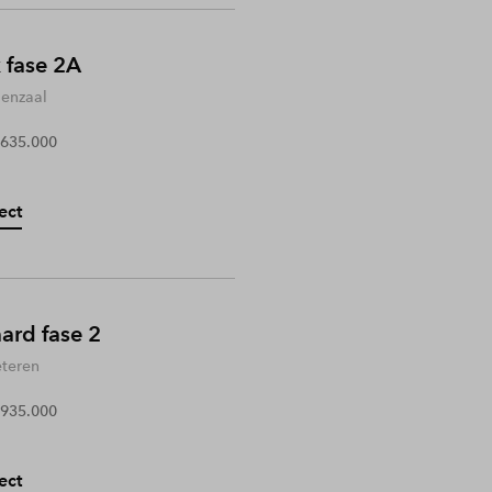
 fase 2A
enzaal
 635.000
ect
rd fase 2
teren
 935.000
ect