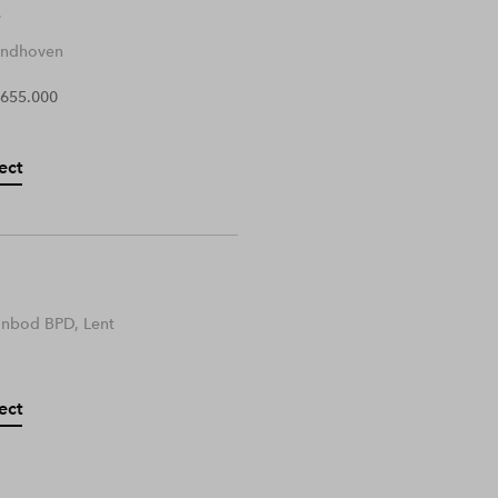
Eindhoven
 655.000
ect
anbod BPD, Lent
ect