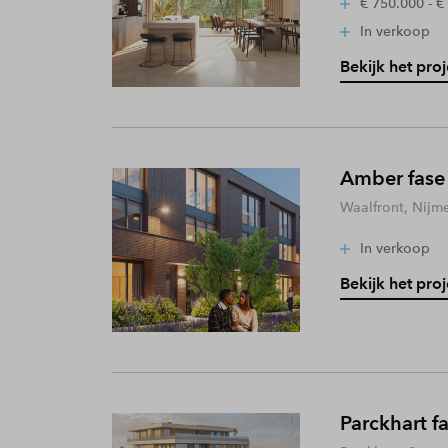
€ 750.000 - €
In verkoop
Bekijk het proj
Amber fase
Waalfront, Nijm
In verkoop
Bekijk het proj
Parckhart f