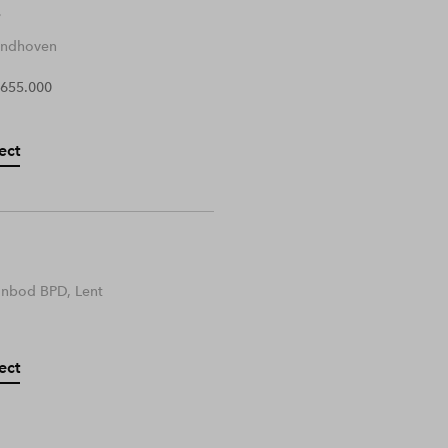
Eindhoven
 655.000
ect
anbod BPD, Lent
ect