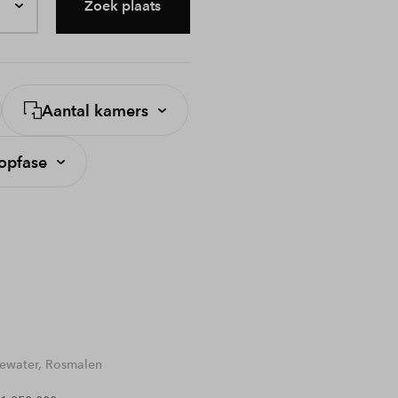
Zoek plaats
Aantal kamers
opfase
water, Rosmalen