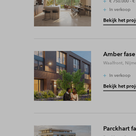
€ 750.000 - €
In verkoop
Bekijk het proj
Amber fase
Waalfront, Nijm
In verkoop
Bekijk het proj
Parckhart f