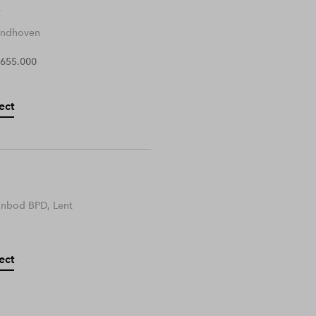
Eindhoven
 655.000
ect
anbod BPD, Lent
ect