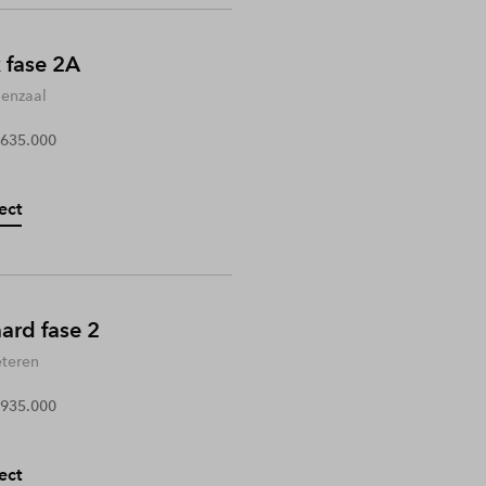
 fase 2A
enzaal
 635.000
ect
rd fase 2
teren
 935.000
ect