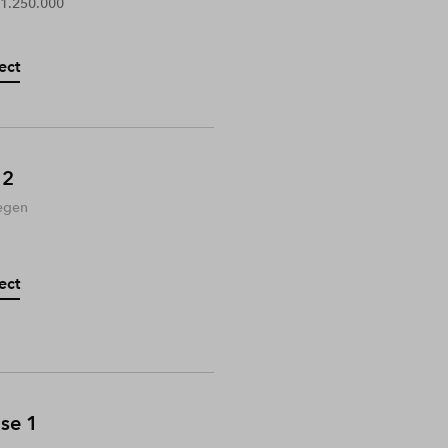
 1.250.000
ect
 2
egen
ect
ase 1