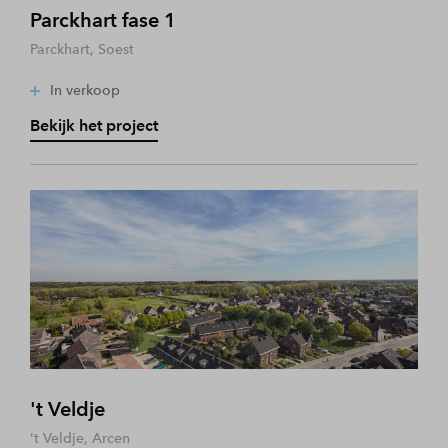
Parckhart fase 1
Parckhart, Soest
In verkoop
Bekijk het project
't Veldje
't Veldje, Arcen