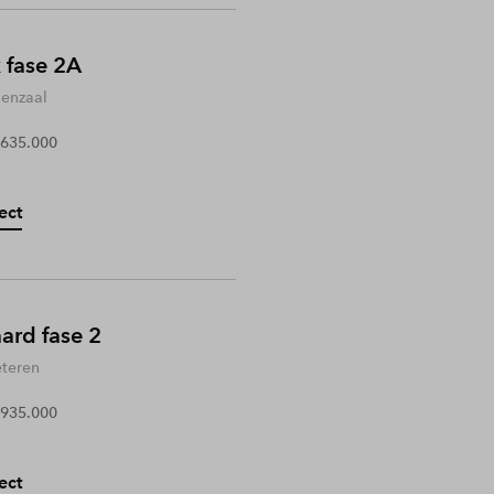
 fase 2A
enzaal
 635.000
ect
rd fase 2
teren
 935.000
ect