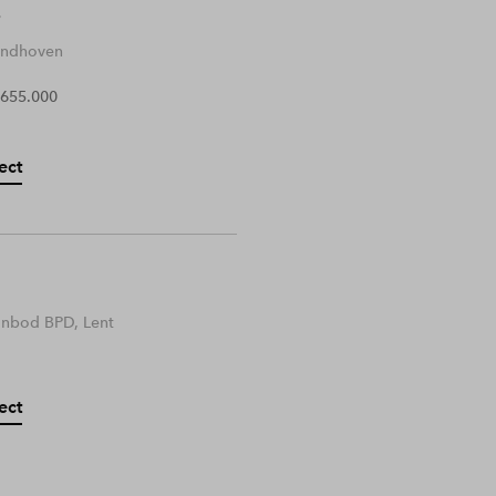
Eindhoven
 655.000
ect
anbod BPD, Lent
ect