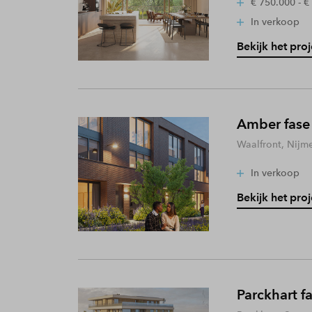
€ 750.000 - €
In verkoop
Bekijk het proj
Amber fase
Waalfront, Nijm
In verkoop
Bekijk het proj
Parckhart f