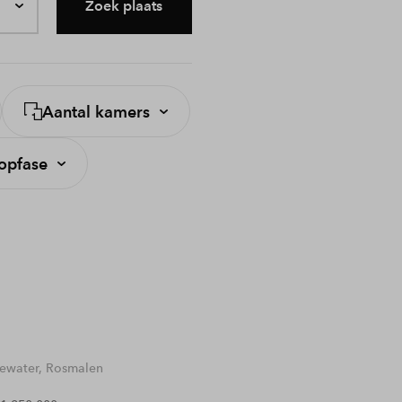
Zoek plaats
Aantal kamers
opfase
water, Rosmalen