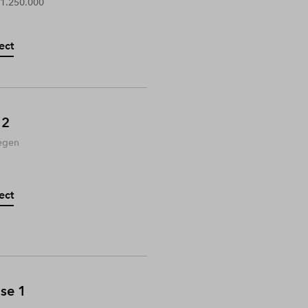
 1.250.000
ect
 2
egen
ect
ase 1