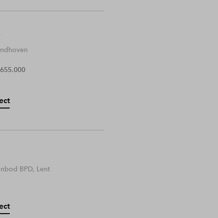
Eindhoven
 655.000
ect
anbod BPD, Lent
ect