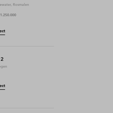
water, Rosmalen
 1.250.000
ect
 2
egen
ect