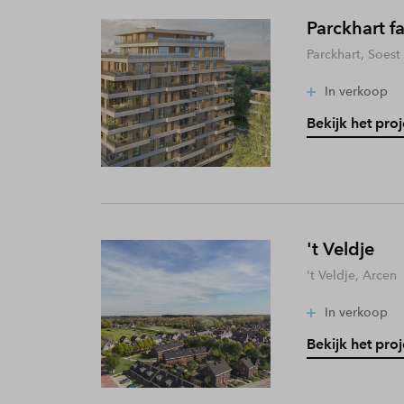
Parckhart f
Parckhart, Soest
In verkoop
Bekijk het proj
't Veldje
't Veldje, Arcen
In verkoop
Bekijk het proj