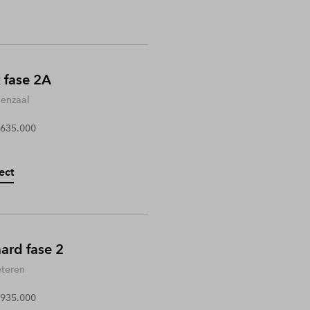
 fase 2A
enzaal
 635.000
ect
rd fase 2
teren
 935.000