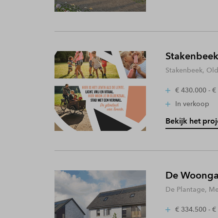
Stakenbeek
Stakenbeek, Old
€ 430.000 - €
In verkoop
Bekijk het proj
De Woongaa
De Plantage, Me
€ 334.500 - €