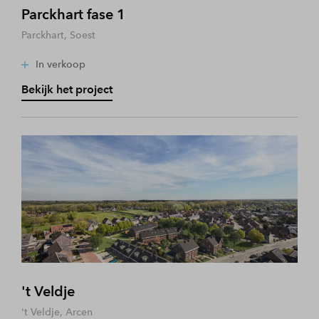
Parckhart fase 1
Parckhart, Soest
In verkoop
Bekijk het project
't Veldje
't Veldje, Arcen