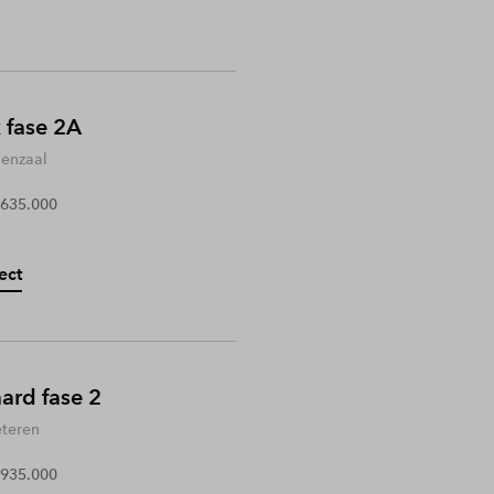
 fase 2A
enzaal
 635.000
ect
rd fase 2
teren
 935.000