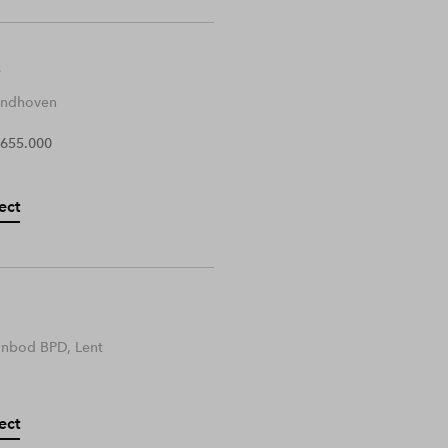
Eindhoven
 655.000
ect
anbod BPD, Lent
ect