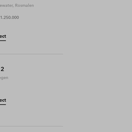
water, Rosmalen
 1.250.000
ect
 2
egen
ect