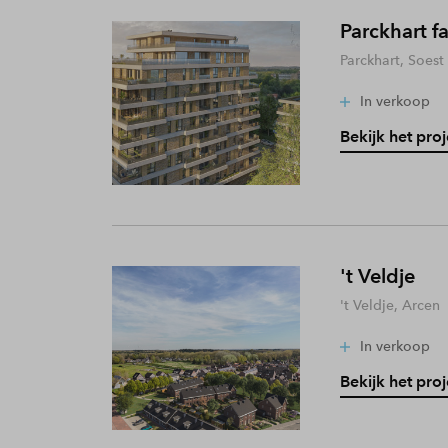
Parckhart f
Parckhart, Soest
In verkoop
Bekijk het proj
't Veldje
't Veldje, Arcen
In verkoop
Bekijk het proj