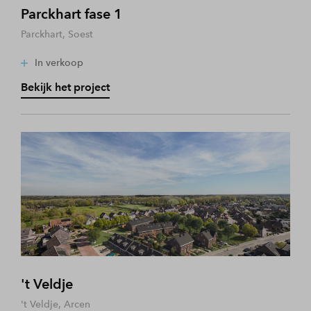
Parckhart fase 1
Parckhart, Soest
In verkoop
Bekijk het project
't Veldje
't Veldje, Arcen