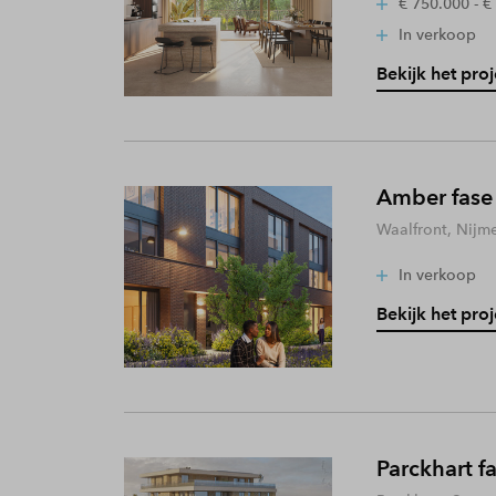
€ 750.000 - €
In verkoop
Bekijk het proj
Amber fase
Waalfront, Nijm
In verkoop
Bekijk het proj
Parckhart f