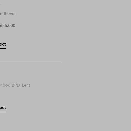
Eindhoven
 655.000
ect
anbod BPD, Lent
ect