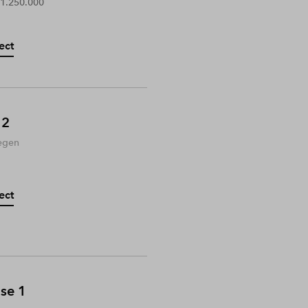
 1.250.000
ect
 2
egen
ect
ase 1