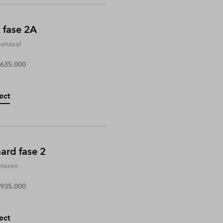
 fase 2A
enzaal
 635.000
ect
rd fase 2
teren
 935.000
ect