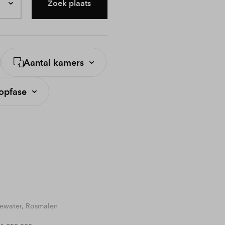
Zoek plaats
Aantal kamers
opfase
water, Rosmalen