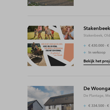
Stakenbeek
Stakenbeek, Old
€ 430.000 - €
In verkoop
Bekijk het proj
De Woongaa
De Plantage, Me
€ 334.500 - €