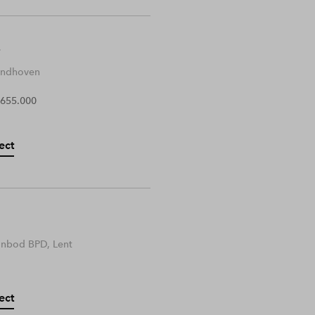
Eindhoven
 655.000
ect
anbod BPD, Lent
ect