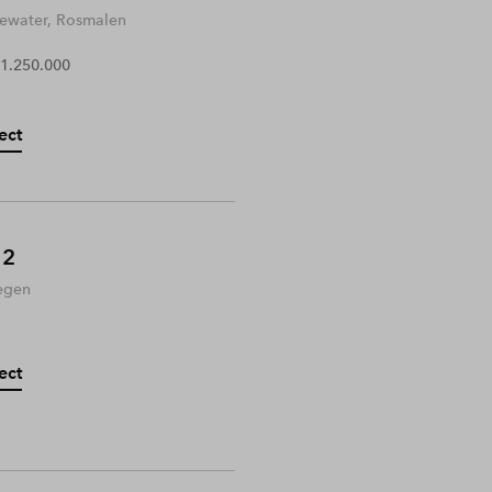
water, Rosmalen
 1.250.000
ect
 2
egen
ect