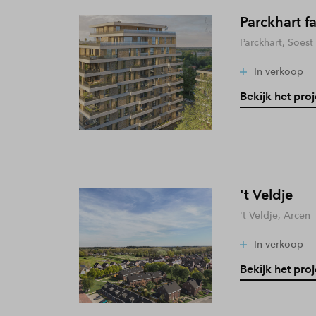
Parckhart f
Parckhart, Soest
In verkoop
Bekijk het proj
't Veldje
't Veldje, Arcen
In verkoop
Bekijk het proj