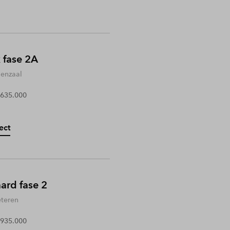
 fase 2A
enzaal
 635.000
ect
rd fase 2
teren
 935.000