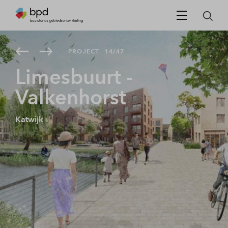
PROJECT
14/47
Limesbuurt -
Valkenhorst
Katwijk