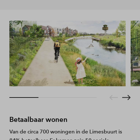
De eerste woningen worden opgeleverd. Ook het
Lees meer
HOV-plein en de fietsbrug - die Valkenhorst met
Valkenburg verbindt - zijn gereed.
Betaalbaar wonen
Van de circa 700 woningen in de Limesbuurt is